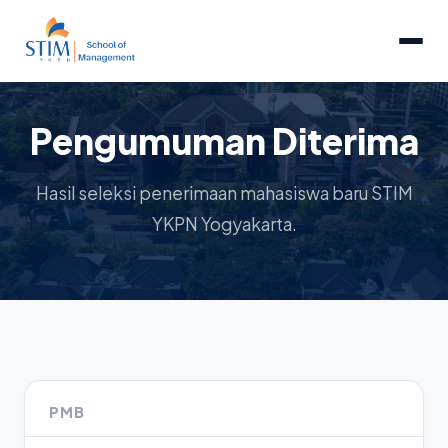
Pengumuman Diterima
Hasil seleksi penerimaan mahasiswa baru STIM
YKPN Yogyakarta.
PMB